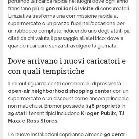
portando la ricarica rapida nei luoghi dove ogni anno
transitano più di
900 milioni di visite
di consumatori.
L'iniziativa trasforma una commissione rapida al
supermercato o un pranzo fuori nell'occasione per
un rabbocco completo, riducendo uno degli attriti più
citati da chi valuta il passaggio all'elettrico: dove e
quando ricaricare senza stravolgere la giornata.
Dove arrivano i nuovi caricatori e
con quali tempistiche
Il rollout riguarda centri commerciali di prossimità —
open-air neighborhood shopping center
con un
supermercato o un discount come ancora principale,
non mall chiusi. Brixmor possiede
346 proprietà
in
29 stati
: tenant tipici includono
Kroger, Publix, TJ
Maxx e Ross Stores
.
Le nuove installazioni copriranno almeno
90 centri