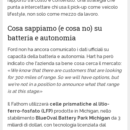
rapporto tra costo e contenuto. Una strategia che
punta a intercettare chi usa il pick-up come veicolo
lifestyle, non solo come mezzo da lavoro.
Cosa sappiamo (e cosa no) su
batteria e autonomia
Ford non ha ancora comunicato i dati ufficiali su
capacità della batteria e autonomia. Hart ha però
indicato che l'azienda sa bene cosa cerca il mercato:
«
We know that there are customers that are looking
for 300 miles of range. So we will have options, but
we're not in a position to announce what that range
is at this stage.
»
Il Fathom utilizzerà
celle prismatiche al litio-
ferro-fosfato (LFP)
prodotte in Michigan, nello
stabilimento
BlueOval Battery Park Michigan
da 3
miliardi di dollari, con tecnologia licenziata dal