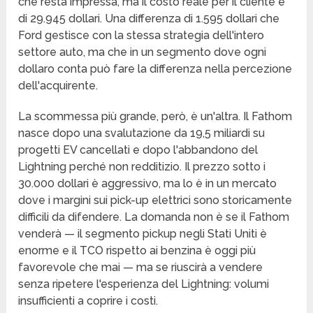
che resta impressa, ma il costo reale per il cliente è
di 29.945 dollari. Una differenza di 1.595 dollari che
Ford gestisce con la stessa strategia dell'intero
settore auto, ma che in un segmento dove ogni
dollaro conta può fare la differenza nella percezione
dell'acquirente.
La scommessa più grande, però, è un'altra. Il Fathom
nasce dopo una svalutazione da 19,5 miliardi su
progetti EV cancellati e dopo l'abbandono del
Lightning perché non redditizio. Il prezzo sotto i
30.000 dollari è aggressivo, ma lo è in un mercato
dove i margini sui pick-up elettrici sono storicamente
difficili da difendere. La domanda non è se il Fathom
venderà — il segmento pickup negli Stati Uniti è
enorme e il TCO rispetto ai benzina è oggi più
favorevole che mai — ma se riuscirà a vendere
senza ripetere l'esperienza del Lightning: volumi
insufficienti a coprire i costi.