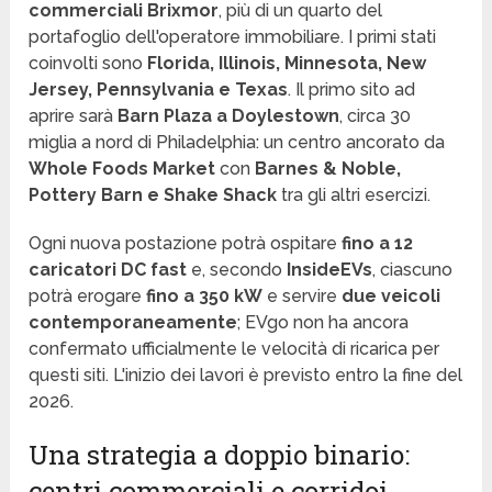
commerciali Brixmor
, più di un quarto del
portafoglio dell'operatore immobiliare. I primi stati
coinvolti sono
Florida, Illinois, Minnesota, New
Jersey, Pennsylvania e Texas
. Il primo sito ad
aprire sarà
Barn Plaza a Doylestown
, circa 30
miglia a nord di Philadelphia: un centro ancorato da
Whole Foods Market
con
Barnes & Noble,
Pottery Barn e Shake Shack
tra gli altri esercizi.
Ogni nuova postazione potrà ospitare
fino a 12
caricatori DC fast
e, secondo
InsideEVs
, ciascuno
potrà erogare
fino a 350 kW
e servire
due veicoli
contemporaneamente
; EVgo non ha ancora
confermato ufficialmente le velocità di ricarica per
questi siti. L'inizio dei lavori è previsto entro la fine del
2026.
Una strategia a doppio binario:
centri commerciali e corridoi