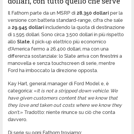
dollari, con tutto quello che serve
Il Fathom parte da un MSRP di
28.350 dollari
per la
versione con batteria standard-range, cifra che sale
a
29.945 dollari
includendo la quota di destinazione
di 1.595 dollari. Sono circa 3.500 dollari in più rispetto
allo
Slate
, il pick-up elettrico più economico
d'America fermo a 26.400 dollari, ma con una
differenza sostanziale: lo Slate arriva con finestrini a
manovella e senza touchscreen di serie, mentre
Ford ha imboccato la direzione opposta.
Kay Hart, general manager di Ford Model e, è
categorica: «
It is not a stripped down vehicle. We
have given customers content that we know that
they love and taken out costs where we know they
don't.
» Tradotto: niente rinunce su ciò che conta
davvero.
Di serie su ogni Fathom troviamo: