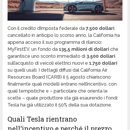
Con il credito d’imposta federale da
7.500 dollari
cancellato in anticipo lo scorso anno, la California ha
appena acceso il suo programma di rilancio:
MyFirstEV, un fondo da
135,5 milioni di dollari
che
garantisce uno sconto immediato di
3.500 dollari
sull’acquisto di veicoli elettrici nuovi e
1.750 dollari
su quelli usati. I dettagli diffusi dal California Air
Resources Board (CARB) il 5 agosto chiariscono
finalmente quali modelli entrano nell’incentivo, con
quali tempistiche e – particolare che orienta le
scelte – quale produttore sta già esaurendo i fondi:
Tesla ha già utilizzato il 50% della sua dotazione.
Quali Tesla rientrano
nell’incentivo e perché il prezzo