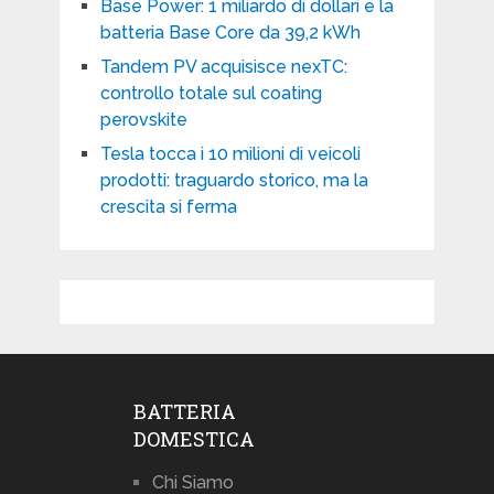
Base Power: 1 miliardo di dollari e la
batteria Base Core da 39,2 kWh
Tandem PV acquisisce nexTC:
controllo totale sul coating
perovskite
Tesla tocca i 10 milioni di veicoli
prodotti: traguardo storico, ma la
crescita si ferma
BATTERIA
DOMESTICA
Chi Siamo