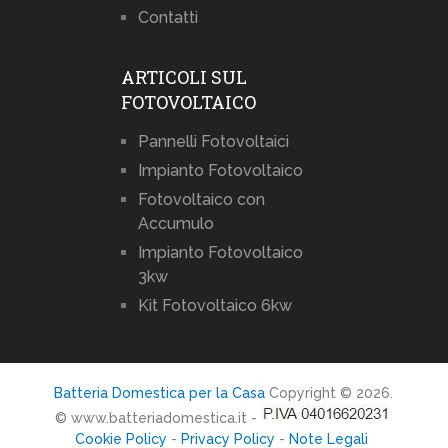
Contatti
ARTICOLI SUL
FOTOVOLTAICO
Pannelli Fotovoltaici
Impianto Fotovoltaico
Fotovoltaico con
Accumulo
Impianto Fotovoltaico
3kw
Kit Fotovoltaico 6kw
Batteria Domestica per la Casa
Copyright © 2026.
© www.batteriadomestica.it -
Cookie Policy
-
Privacy Policy
-
Note Legali