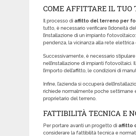
COME AFFITTARE IL TUO
Il processo di
affitto del terreno per f
tutto, è necessario verificare l’idoneità de
l’installazione di un impianto fotovoltaico
pendenza, la vicinanza alla rete elettrica e 
Successivamente, è necessario stipulare u
nell’installazione di impianti fotovoltaici. 
l’importo dell’affitto, le condizioni di ma
Infine, l’azienda si occuperà dell’installaz
richiede normalmente poche settimane e no
proprietario del terreno.
FATTIBILITÀ TECNICA E 
Per portare avanti un progetto di
affitto
considerare la fattibilità tecnica e normat