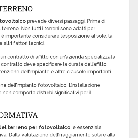
 TERRENO
otovoltaico
prevede diversi passaggi. Prima di
l terreno. Non tutti i terreni sono adatti per
: è importante considerare l’esposizione al sole, la
altri fattori tecnici.
n contratto di affitto con un’azienda specializzata
Il contratto deve specificare la durata dell’affitto,
nutenzione dell’impianto e altre clausole importanti.
ione dell’impianto fotovoltaico. L’installazione
n comporta disturbi significativi per il
NORMATIVA
 del terreno per fotovoltaico
, è essenziale
iva. Dalla valutazione dell’irraggiamento solare alla