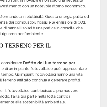
verso fonti rinnovabili è non solo una necessità
investimento con un notevole ritorno economico.
rasformandola in elettricità. Questa energia pulita ed
enza dai combustibili fossili e le emissioni di CO2.
one di pannelli solari è una pratica in crescita, che
 riguardo per l’ambiente.
O TERRENO PER IL
i considerare
l’affitto del tuo terreno per il
zione di un impianto fotovoltaico può rappresentare
 tempo. Gli impianti fotovoltaici hanno una vita
il terreno affittato continua a generare profitti.
 per il fotovoltaico contribuisce a promuovere
modo, fai la tua parte nella lotta contro i
amente alla sostenibilità ambientale.