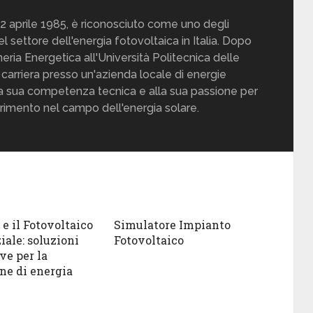
12 aprile 1985, è riconosciuto come uno degli
l settore dell'energia fotovoltaica in Italia. Dopo
eria Energetica all'Università Politecnica delle
a carriera presso un'azienda locale di energie
alla sua competenza tecnica e alla sua passione per
ferimento nel campo dell'energia solare.
e il Fotovoltaico
Simulatore Impianto
iale: soluzioni
Fotovoltaico
ve per la
ne di energia