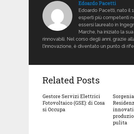
Edoardo Pacetti
Edoardo Pacetti, nato il 
esperti più competenti ne
essersi laureato in Ingegn
Marche, ha iniziato la su
rinnovabili. Nel corso degli anni, grazie 
l'innovazione, è diventato un punto di ri
Related Posts
Gestore Servizi Elettrici
Sorgenia 
Fotovoltaico (GSE): di Cosa
Residenz
si Occupa
innovati
produzio
pulita