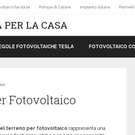
oltaico fai da te
Pompa di Calore
Impianto Solare
Pannelli
 PER LA CASA
EGOLE FOTOVOLTAICHE TESLA
FOTOVOLTAICO C
ico
er Fotovoltaico
 del terreno per fotovoltaico
rappresenta una