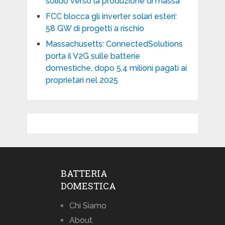
solido verso la produzione di massa
FCC blocca gli inverter solari esteri:
58 GW di progetti a rischio
Massachusetts: ConnectedSolutions
porta il V2G sulle batterie
domestiche, dopo 5,4 milioni pagati ai
proprietari nel 2025
BATTERIA
DOMESTICA
Chi Siamo
About