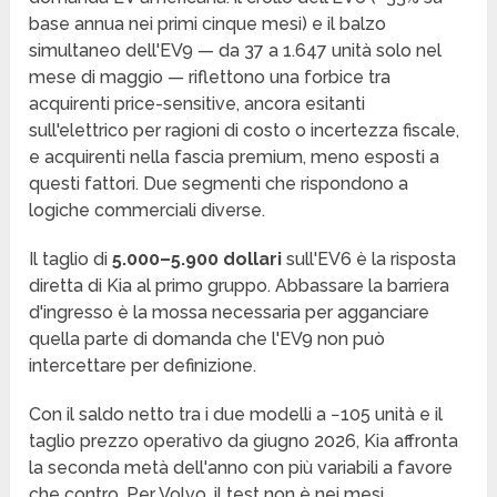
base annua nei primi cinque mesi) e il balzo
simultaneo dell'EV9 — da 37 a 1.647 unità solo nel
mese di maggio — riflettono una forbice tra
acquirenti price-sensitive, ancora esitanti
sull'elettrico per ragioni di costo o incertezza fiscale,
e acquirenti nella fascia premium, meno esposti a
questi fattori. Due segmenti che rispondono a
logiche commerciali diverse.
Il taglio di
5.000–5.900 dollari
sull'EV6 è la risposta
diretta di Kia al primo gruppo. Abbassare la barriera
d'ingresso è la mossa necessaria per agganciare
quella parte di domanda che l'EV9 non può
intercettare per definizione.
Con il saldo netto tra i due modelli a −105 unità e il
taglio prezzo operativo da giugno 2026, Kia affronta
la seconda metà dell'anno con più variabili a favore
che contro. Per Volvo, il test non è nei mesi