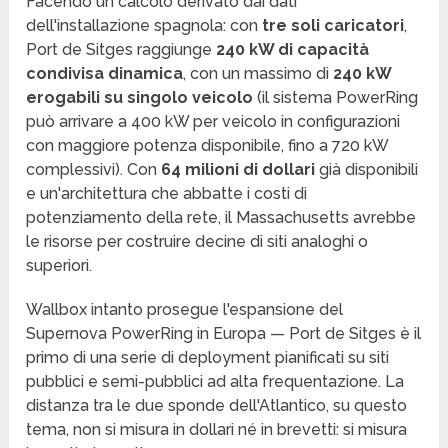
Facendo un calcolo derivato dai dati
dell'installazione spagnola: con
tre soli caricatori
,
Port de Sitges raggiunge
240 kW di capacità
condivisa dinamica
, con un massimo di
240 kW
erogabili su singolo veicolo
(il sistema PowerRing
può arrivare a 400 kW per veicolo in configurazioni
con maggiore potenza disponibile, fino a 720 kW
complessivi). Con
64 milioni di dollari
già disponibili
e un'architettura che abbatte i costi di
potenziamento della rete, il Massachusetts avrebbe
le risorse per costruire decine di siti analoghi o
superiori.
Wallbox intanto prosegue l'espansione del
Supernova PowerRing in Europa — Port de Sitges è il
primo di una serie di deployment pianificati su siti
pubblici e semi-pubblici ad alta frequentazione. La
distanza tra le due sponde dell'Atlantico, su questo
tema, non si misura in dollari né in brevetti: si misura