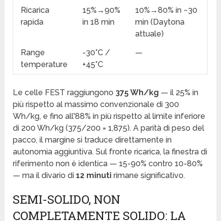
Ricarica
15%→90%
10%→80% in ~30
rapida
in 18 min
min (Daytona
attuale)
Range
-30°C /
—
temperature
+45°C
Le celle FEST raggiungono
375 Wh/kg
— il 25% in
più rispetto al massimo convenzionale di 300
Wh/kg, e fino all'88% in più rispetto al limite inferiore
di 200 Wh/kg (375/200 = 1,875). A parità di peso del
pacco, il margine si traduce direttamente in
autonomia aggiuntiva. Sul fronte ricarica, la finestra di
riferimento non è identica — 15-90% contro 10-80%
— ma il divario di
12 minuti
rimane significativo.
SEMI-SOLIDO, NON
COMPLETAMENTE SOLIDO: LA