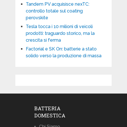
Tandem PV acquisisce nexTC:
controllo totale sul coating
perovskite
Tesla tocca i 10 milioni di veicoli
prodotti: traguardo storico, ma la
crescita si ferma
Factorial e SK On: batterie a stato
solido verso la produzione di massa
BATTERIA
DOMESTICA
Chi Siamo