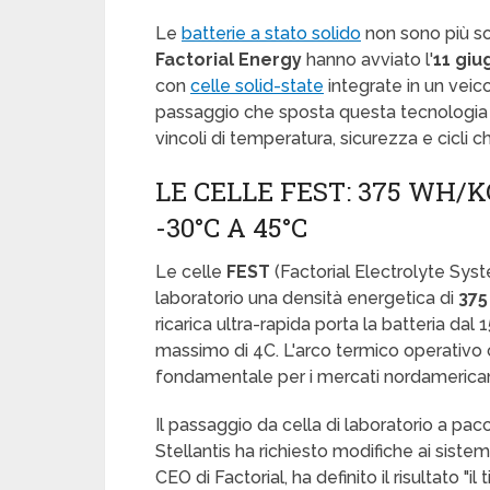
Le
batterie a stato solido
non sono più so
Factorial Energy
hanno avviato l'
11 giu
con
celle solid-state
integrate in un veic
passaggio che sposta questa tecnologia d
vincoli di temperatura, sicurezza e cicli 
LE CELLE FEST: 375 WH/KG
-30°C A 45°C
Le celle
FEST
(Factorial Electrolyte Sys
laboratorio una densità energetica di
37
ricarica ultra-rapida porta la batteria dal
massimo di 4C. L'arco termico operativo 
fondamentale per i mercati nordamericani
Il passaggio da cella di laboratorio a pa
Stellantis ha richiesto modifiche ai siste
CEO di Factorial, ha definito il risultato "