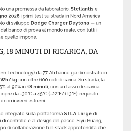
lo una promessa da laboratorio.
Stellantis
e
gno 2026
i primi test su strada in Nord America
olo di sviluppo
Dodge Charger Daytona
— un
al banco di prova al mondo reale, con tutti i
che quello impone.
, 18 MINUTI DI RICARICA, DA
tem Technology) da 77 Ah hanno già dimostrato in
5 Wh/kg
con oltre 600 cicli di carica. Su strada, la
 15% al 90% in
18 minuti
, con un tasso di scarica
copre da -30°C a 45°C (-22°F/113°F), requisito
 con inverni estremi.
cco integrato sulla piattaforma
STLA Large
di
mi di controllo e al design del pacco. Siyu Huang,
il tipo di collaborazione full-stack approfondita che