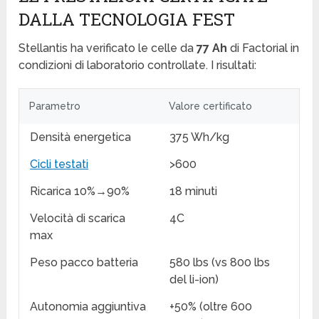
DALLA TECNOLOGIA FEST
Stellantis ha verificato le celle da
77 Ah
di Factorial in
condizioni di laboratorio controllate. I risultati:
Parametro
Valore certificato
Densità energetica
375 Wh/kg
Cicli testati
>600
Ricarica 10%→90%
18 minuti
Velocità di scarica
4C
max
Peso pacco batteria
580 lbs (vs 800 lbs
del li-ion)
Autonomia aggiuntiva
+50% (oltre 600