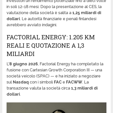
investitori un rendimento potenziale fino a dieci volte
in soli 12-18 mesi. Dopo la presentazione al CES, la
valutazione della società è salita a
1,25 miliardi di
dollari
. Le autorità finanziarie e penali finlandesi
avrebbero avviato indagini.
FACTORIAL ENERGY: 1.205 KM
REALI E QUOTAZIONE A 1,3
MILIARDI
L'
8 giugno 2026
, Factorial Energy ha completato la
fusione con Cartesian Growth Corporation III — una
società veicolo (SPAC) — e ha iniziato a negoziare
sul
Nasdaq
con i simboli
FAC
e
FACWW
. La
transazione valuta la società circa
1,3 miliardi di
dollari
.