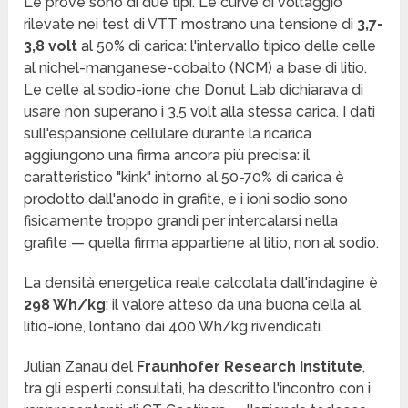
Le prove sono di due tipi. Le curve di voltaggio
rilevate nei test di VTT mostrano una tensione di
3,7-
3,8 volt
al 50% di carica: l'intervallo tipico delle celle
al nichel-manganese-cobalto (NCM) a base di litio.
Le celle al sodio-ione che Donut Lab dichiarava di
usare non superano i 3,5 volt alla stessa carica. I dati
sull'espansione cellulare durante la ricarica
aggiungono una firma ancora più precisa: il
caratteristico "kink" intorno al 50-70% di carica è
prodotto dall'anodo in grafite, e i ioni sodio sono
fisicamente troppo grandi per intercalarsi nella
grafite — quella firma appartiene al litio, non al sodio.
La densità energetica reale calcolata dall'indagine è
298 Wh/kg
: il valore atteso da una buona cella al
litio-ione, lontano dai 400 Wh/kg rivendicati.
Julian Zanau del
Fraunhofer Research Institute
,
tra gli esperti consultati, ha descritto l'incontro con i