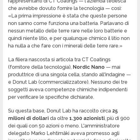
rappresentanti di CT Coatings — l'azienda tedesca
che avrebbe dovuto fornire la tecnologia — così:
«La prima impressione è stata che queste persone
non sanno come funziona una batteria. Parlavano di
nessun metallo delle terre rare nelle loro batterie e
quindi niente litio, e per qualunque chimico il litio non
ha nulla a che fare con i minerali delle terre rare.»
La filiera nascosta si articola tra CT Coatings
(fornitore della tecnologia),
Nordic Nano
— mai
produttrice di una singola cella, stando all'indagine —
e Donut Lab (commercializzatore). Nessuno dei tre
soggetti aveva competenze chimiche indipendenti
per verificare le specifiche dichiarate.
Su questa base, Donut Lab ha raccolto circa
25
milioni di dollari
da oltre
1.300 azionisti
, più di 900
dei quali con 50 azioni o meno. L'amministratore
delegato Marko Lehtimäki aveva promesso agli