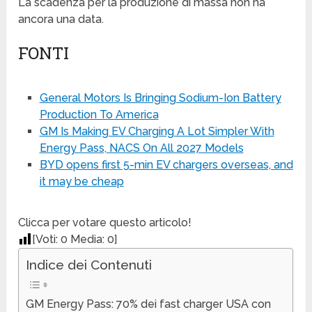
La scadenza per la produzione di massa non ha
ancora una data.
FONTI
General Motors Is Bringing Sodium-Ion Battery
Production To America
GM Is Making EV Charging A Lot Simpler With
Energy Pass, NACS On All 2027 Models
BYD opens first 5-min EV chargers overseas, and
it may be cheap
Clicca per votare questo articolo!
[Voti:
0
Media:
0
]
Indice dei Contenuti
GM Energy Pass: 70% dei fast charger USA con