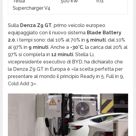
Tesla
500 kW
n.d.
Supercharger V4
Sulla
Denza Z9 GT
, primo veicolo europeo
equipaggiato con il nuovo sistema
Blade Battery
2.0
, i tempi sono: dal 10% al 70% in
5 minuti
, dal 10%
al 97% in
9 minuti
. Anche a
-30°C
, la carica dal 20% al
97% si completa in
12 minuti
. Stella Li,
vicepresidente esecutivo di BYD, ha dichiarato che
la Denza Z9 GT in Europa è «la scelta perfetta per
presentare al mondo il principio Ready in 5, Full in 9,
Cold Add 3».