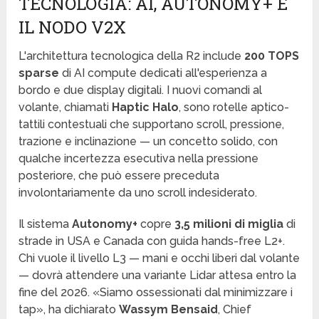
TECNOLOGIA: AI, AUTONOMY+ E
IL NODO V2X
L'architettura tecnologica della R2 include
200 TOPS
sparse
di AI compute dedicati all'esperienza a
bordo e due display digitali. I nuovi comandi al
volante, chiamati
Haptic Halo
, sono rotelle aptico-
tattili contestuali che supportano scroll, pressione,
trazione e inclinazione — un concetto solido, con
qualche incertezza esecutiva nella pressione
posteriore, che può essere preceduta
involontariamente da uno scroll indesiderato.
Il sistema
Autonomy+
copre
3,5 milioni di miglia
di
strade in USA e Canada con guida hands-free L2+.
Chi vuole il livello L3 — mani e occhi liberi dal volante
— dovrà attendere una variante Lidar attesa entro la
fine del 2026. «Siamo ossessionati dal minimizzare i
tap», ha dichiarato
Wassym Bensaid
, Chief