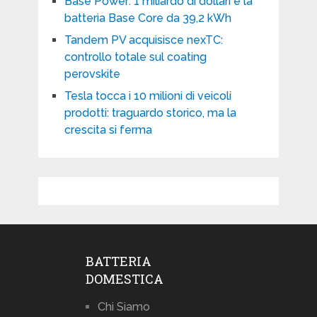
Base Power: 1 miliardo di dollari e la
batteria Base Core da 39,2 kWh
Tandem PV acquisisce nexTC:
controllo totale sul coating
perovskite
Tesla tocca i 10 milioni di veicoli
prodotti: traguardo storico, ma la
crescita si ferma
BATTERIA
DOMESTICA
Chi Siamo