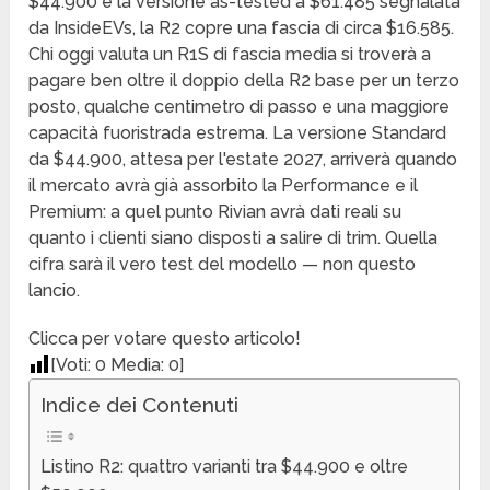
$44.900 e la versione as-tested a $61.485 segnalata
da InsideEVs, la R2 copre una fascia di circa $16.585.
Chi oggi valuta un R1S di fascia media si troverà a
pagare ben oltre il doppio della R2 base per un terzo
posto, qualche centimetro di passo e una maggiore
capacità fuoristrada estrema. La versione Standard
da $44.900, attesa per l'estate 2027, arriverà quando
il mercato avrà già assorbito la Performance e il
Premium: a quel punto Rivian avrà dati reali su
quanto i clienti siano disposti a salire di trim. Quella
cifra sarà il vero test del modello — non questo
lancio.
Clicca per votare questo articolo!
[Voti:
0
Media:
0
]
Indice dei Contenuti
Listino R2: quattro varianti tra $44.900 e oltre