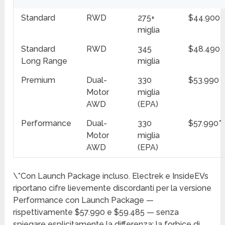
Standard
RWD
275+
$44.900
miglia
Standard
RWD
345
$48.490
Long Range
miglia
Premium
Dual-
330
$53.990
Motor
miglia
AWD
(EPA)
Performance
Dual-
330
$57.990*
Motor
miglia
AWD
(EPA)
\*Con Launch Package incluso. Electrek e InsideEVs
riportano cifre lievemente discordanti per la versione
Performance con Launch Package —
rispettivamente $57.990 e $59.485 — senza
spiegare esplicitamente la differenza; la forbice di